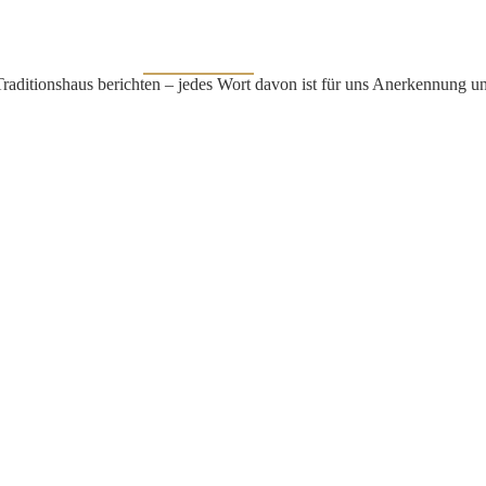
HOME
ÜBER UNS
News & Presse
JOBS
KONTAKT
aditionshaus berichten – jedes Wort davon ist für uns Anerkennung u
– und dem Urteil des Profikochs Robert Plietsch: „Bleibt so wie ihr 