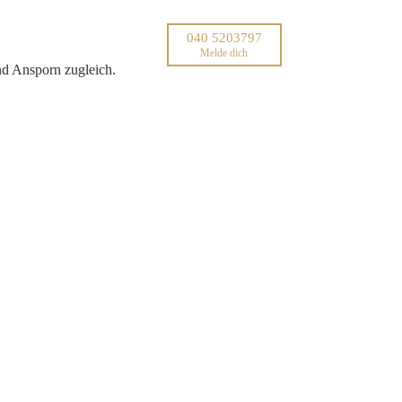
040 5203797
Melde dich
nd Ansporn zugleich.
seid.“