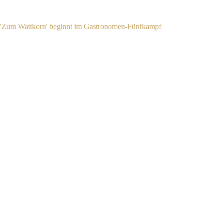
TV · Mein Lokal, Dein Lokal
'Zum Wattkorn' beginnt im Gastronomen-Fünfkampf
Zum Artikel