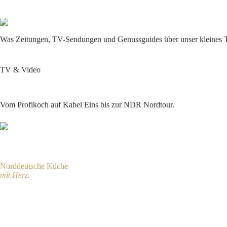
Das 'Zum Wattkorn'
in
den Medien.
Was Zeitungen, TV-Sendungen und Genussguides über unser kleines Tr
TV & Video
Presse & Print
Instagram
TV & Video
Im Fernsehen &
in der Mediathek.
Vom Profikoch auf Kabel Eins bis zur NDR Nordtour.
Kabel Eins · Joyn
März 2026
Mein Lokal, Dein Lokal – Der Profi kommt
Norddeutsche Küche
mit Herz.
Judith und Tim überzeugten mit Hummersuppe, Reh und Kaiserschmarrn 
Zur Sendung