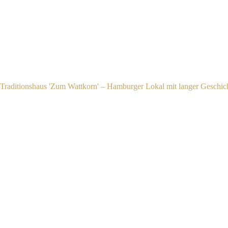
ARD · NDR Nordtour
April 2025
TV-Beitrag
Traditionshaus 'Zum Wattkorn' – Hamburger Lokal mit langer Geschic
In der ARD Mediathek